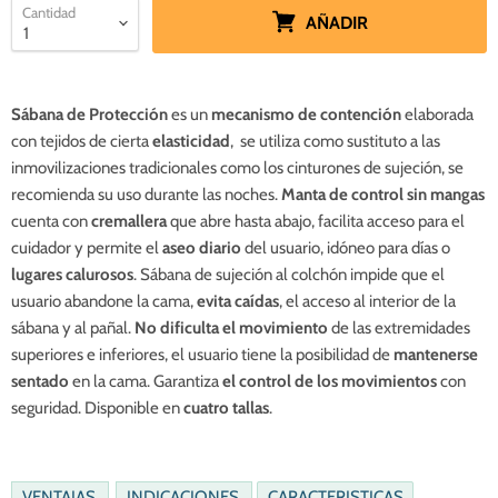
Cantidad
AÑADIR
Sábana de Protección
es un
mecanismo de contención
elaborada
con tejidos
de cierta
elasticidad
,
se utiliza como sustituto a las
inmovilizaciones tradicionales como los cinturones de sujeción, se
recomienda su uso durante las noches.
Manta de control sin mangas
cuenta con
cremallera
que abre hasta abajo, facilita acceso para el
cuidador y permite el
aseo diario
del usuario, idóneo
para días o
lugares calurosos
. Sábana de sujeción al colchón impide que el
usuario abandone la cama,
evita caídas
,
el acceso al interior de la
sábana y al pañal.
No dificulta el movimiento
de las extremidades
superiores e inferiores, el usuario tiene la posibilidad de
mantenerse
sentado
en la cama. Garantiza
el control de los movimientos
con
seguridad. Disponible en
cuatro tallas
.
VENTAJAS
INDICACIONES
CARACTERISTICAS