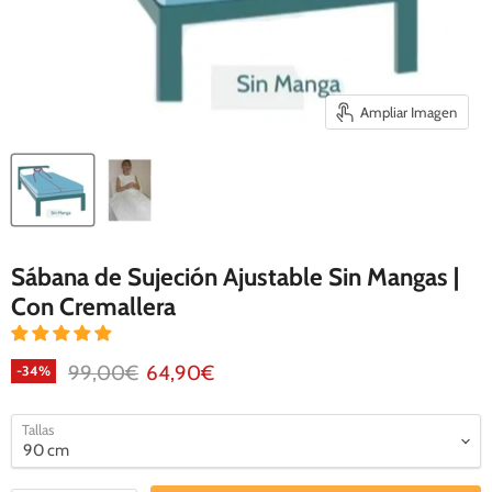
Ampliar Imagen
Sábana de Sujeción Ajustable Sin Mangas |
Con Cremallera
Precio original
Precio actual
99,00€
64,90€
-
34
%
Tallas