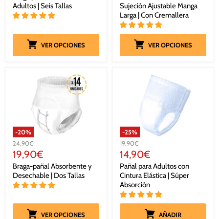
Adultos | Seis Tallas
Sujeción Ajustable Manga
Larga | Con Cremallera
VER OPCIONES
VER OPCIONES
-
20
%
-
25
%
Precio
Precio
24,90€
19,90€
original
original
Precio
Precio
19,90€
14,90€
actual
actual
Braga-pañal Absorbente y
Pañal para Adultos con
Desechable | Dos Tallas
Cintura Elástica | Súper
Absorción
VER OPCIONES
AÑADIR