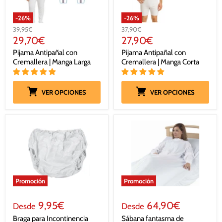
-
26
%
-
26
%
Precio
Precio
39,95€
37,90€
original
original
Precio
Precio
29,70€
27,90€
actual
actual
Pijama Antipañal con
Pijama Antipañal con
Cremallera | Manga Larga
Cremallera | Manga Corta
VER OPCIONES
VER OPCIONES
Promoción
Promoción
9,95€
64,90€
Desde
Desde
Braga para Incontinencia
Sábana fantasma de