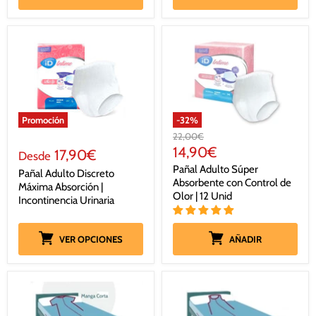
Promoción
-
32
%
Precio
22,00€
original
Precio
14,90€
17,90€
Desde
actual
Pañal Adulto Súper
Pañal Adulto Discreto
Absorbente con Control de
Máxima Absorción |
Olor | 12 Unid
Incontinencia Urinaria
VER OPCIONES
AÑADIR