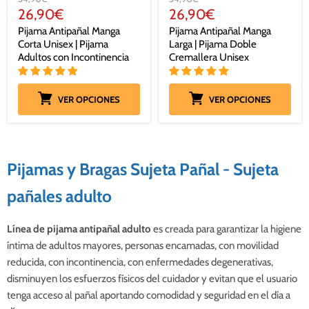
original
original
Precio
Precio
26,90€
26,90€
actual
actual
Pijama Antipañal Manga
Pijama Antipañal Manga
Corta Unisex | Pijama
Larga | Pijama Doble
Adultos con Incontinencia
Cremallera Unisex
VER OPCIONES
VER OPCIONES
Pijamas y Bragas Sujeta Pañal - Sujeta
pañales adulto
Línea de pijama antipañal adulto
es creada para garantizar la higiene
íntima de adultos mayores, personas encamadas, con movilidad
reducida, con incontinencia, con enfermedades degenerativas,
disminuyen los esfuerzos físicos del cuidador y evitan que el usuario
tenga acceso al pañal aportando comodidad y seguridad en el día a