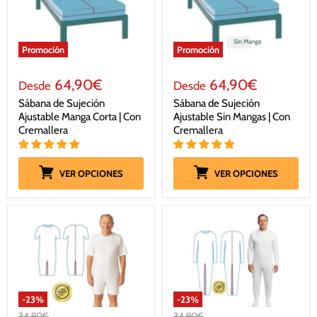
Promoción
Promoción
64,90€
64,90€
Desde
Desde
Sábana de Sujeción
Sábana de Sujeción
Ajustable Manga Corta | Con
Ajustable Sin Mangas | Con
Cremallera
Cremallera
VER OPCIONES
VER OPCIONES
-
23
%
-
23
%
Precio
Precio
34,90€
34,90€