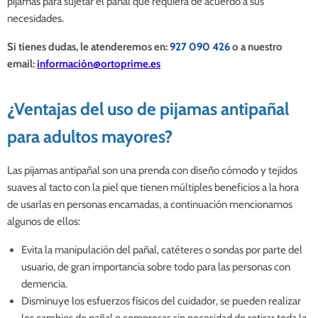
pijamas para sujetar el pañal que requiera de acuerdo a sus
necesidades.
Si tienes dudas, le atenderemos en:
927 090 42
6
o a nuestro
email:
información@ortoprime.es
¿Ventajas del uso de pijamas antipañal
para adultos mayores?
Las pijamas antipañal son una prenda con diseño cómodo y tejidos
suaves al tacto con la piel que tienen múltiples beneficios a la hora
de usarlas en personas encamadas, a continuación mencionamos
algunos de ellos:
Evita la manipulación del pañal, catéteres o sondas por parte del
usuario, de gran importancia sobre todo para las personas con
demencia.
Disminuye los esfuerzos físicos del cuidador, se pueden realizar
los cambios de pañal o compresas sin necesidad de retirar toda la