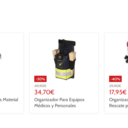
-
30
%
-
40
%
Precio
Precio
49,90€
29,90€
original
Precio
original
Precio
34,70€
17,95€
actual
actual
 Material
Organizador Para Equipos
Organizad
Médicos y Personales
Rescate 