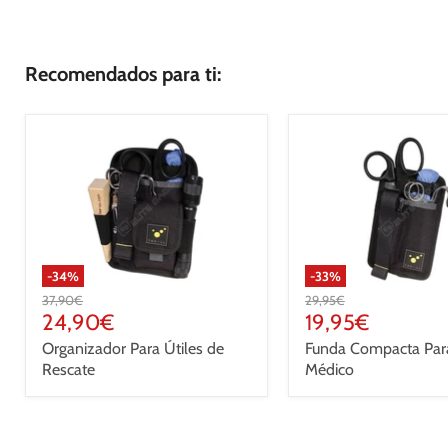
Recomendados para ti:
-
34
%
-
33
%
Precio
Precio
37,90€
29,95€
original
Precio
original
Precio
24,90€
19,95€
actual
actual
Organizador Para Útiles de
Funda Compacta Para
Rescate
Médico