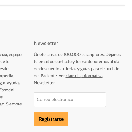
Newsletter
anza
, equipo
Únete a mas de 100.000 suscriptores. Déjanos
ue le
tu email de contacto y te mantendremos al día
esite.
de
descuentos, ofertas
y guías
para el Cuidado
topedia
,
del Paciente.
Ver
cláusula
informativa
gar,
ayudas
Newsletter
 Especial
os
Correo electrónico
ian. Siempre
Registrarse