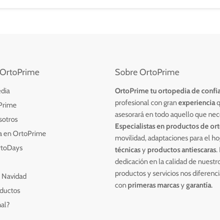
OrtoPrime
Sobre OrtoPrime
dia
OrtoPrime tu ortopedia de confi
profesional con
gran
experiencia
q
Prime
asesorará en todo aquello que nec
sotros
Especialistas en productos de or
ia en OrtoPrime
movilidad, adaptaciones para el ho
rtoDays
técnicas
y
productos antiescaras
.
dedicación en la calidad de nuestr
productos y servicios nos diferenc
 Navidad
con
primeras marcas
y
garantía
.
oductos
nal?