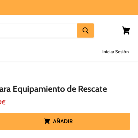
Ver
carrito
Iniciar Sesión
ara Equipamiento de Rescate
o actual
0€
AÑADIR