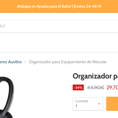
¡Rebajas en Ayudas para el Baño! | Envíos 24-48 H!
ros Auxilios
Organizador para Equipamiento de Rescate
Organizador p
Precio original
Preci
44,90€
29,7
-
34
%
Cantidad