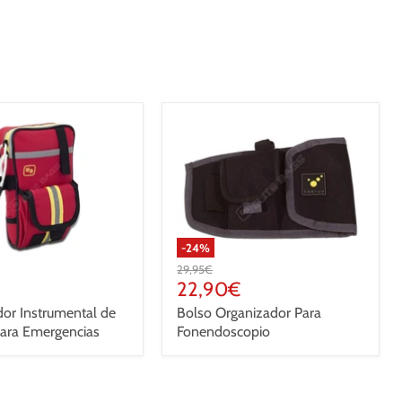
-
24
%
Precio
29,95€
original
Precio
22,90€
actual
or Instrumental de
Bolso Organizador Para
para Emergencias
Fonendoscopio