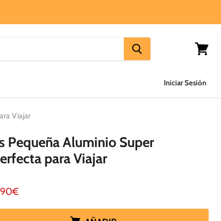
Ver
carrito
Iniciar Sesión
ra Viajar
as Pequeña Aluminio Super
rfecta para Viajar
io actual
,90€