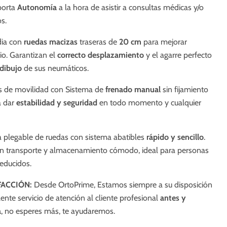
aporta
Autonomía
a la hora de asistir a consultas médicas y/o
s.
dia con
ruedas macizas
traseras de
20
cm
para mejorar
io. Garantizan el
correcto desplazamiento
y el agarre perfecto
dibujo
de sus neumáticos.
as de movilidad con Sistema de
frenado manual
sin fijamiento
 dar
estabilidad y seguridad
en todo momento y cualquier
la plegable de ruedas con sistema abatibles
rápido y sencillo
.
 un transporte y almacenamiento cómodo, ideal para personas
reducidos.
FACCIÓN:
Desde OrtoPrime, Estamos siempre a su disposición
ente servicio de atención al cliente profesional
antes y
a
, no esperes más, te ayudaremos.