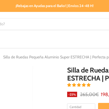
¡Rebajas en Ayudas para el Baño! | Envíos 24-48 H!
Silla de Ruedas Pequeña Aluminio Super ESTRECHA | Perfecta pa
Silla de Rued
ESTRECHA | Pe
Precio original
Prec
265,00€
198
-
25
%
Cantidad