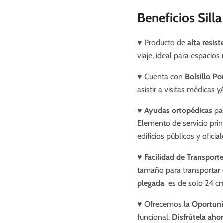
Beneficios Sill
♥ Producto de
alta resist
viaje, ideal para espacios
♥ Cuenta con
Bolsillo P
asistir a visitas médicas y
♥
Ayudas ortopédicas
par
Elemento de servicio princ
edificios públicos y oficia
♥
Facilidad de Transport
tamaño para transportar e
plegada
es de solo 24 cm
♥ Ofrecemos la
Oportuni
funcional.
Disfrútela aho