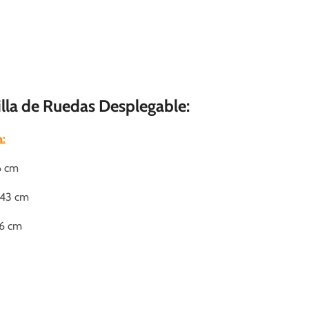
Silla de Ruedas Desplegable:
a:
6 cm
 43 cm
36 cm