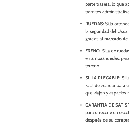
parte trasera, lo que 
trámites administrativo
RUEDAS:
Silla ortope
la
seguridad
del Usuar
gracias al
marcado de 
FRENO:
Silla de rued
en
ambas ruedas
,
para
terreno.
SILLA PLEGABLE:
Sil
Fácil de guardar para
que viajen y espacios 
GARANTÍA DE SATIS
para ofrecerle un excel
después de su compr