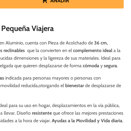
AÑADIR
s Pequeña Viajera
a en Aluminio, cuenta con Pieza de Acolchado de
3
6 cm,
s reclinables
que la convierten en el
complemento
ideal
a la
ducidas dimensiones y la ligereza de sus materiales. Ideal para
delgada que quieren desplazarse de forma
cómoda
y
segura
.
ras
indicada para personas mayores
o personas con
 movilidad reducida,
otorgando el
bienestar
de desplazarse de
deal para su uso en hogar, desplazamientos en la vía pública,
as llevar. Diseño
resistente
que ofrece las mejores prestaciones
dades a la hora de viajar.
Ayudas a la Movilidad y Vida diaria
.