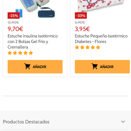
-
25
%
-
33
%
Precio
Precio
12,90€
5,90€
original
original
Precio
Precio
9,70€
3,95€
actual
actual
Estuche Insulina Isotérmico
Estuche Pequeño Isotérmico
con 2 Bolsas Gel Frío y
Diabetes - Flores
Cremallera
AÑADIR
AÑADIR
Productos Destacados