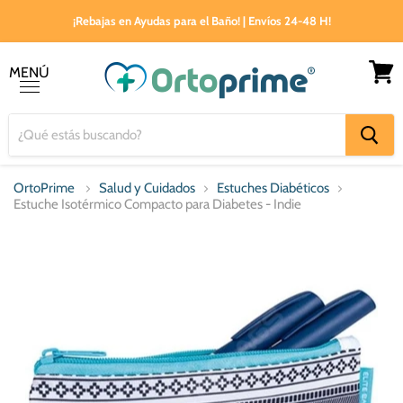
¡Rebajas en Ayudas para el Baño! | Envíos 24-48 H!
MENÚ
Ver
Menú
carrito
OrtoPrime
Salud y Cuidados
Estuches Diabéticos
Estuche Isotérmico Compacto para Diabetes - Indie