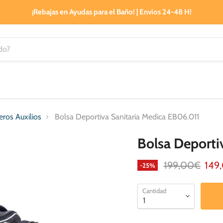
¡Rebajas en Ayudas para el Baño! | Envíos 24-48 H!
ros Auxilios
Bolsa Deportiva Sanitaria Medica EB06.011
Bolsa Deporti
Precio original
Prec
199,00€
149
-
25
%
Cantidad