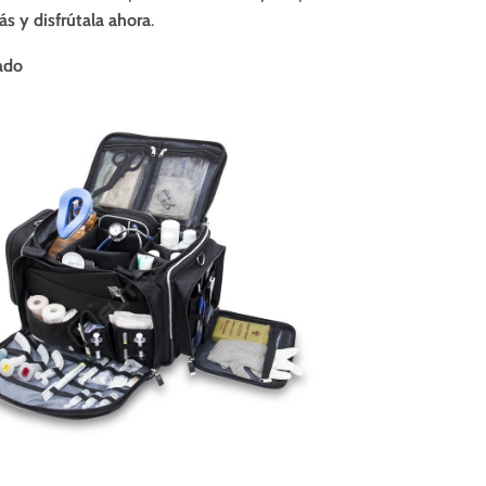
s y disfrútala ahora
.
ado