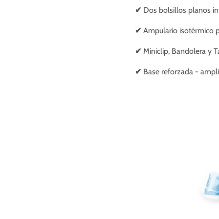
✔
Dos bolsillos planos int
✔
Ampulario isotérmico p
✔
Miniclip, Bandolera y Ta
✔
Base reforzada - ampl