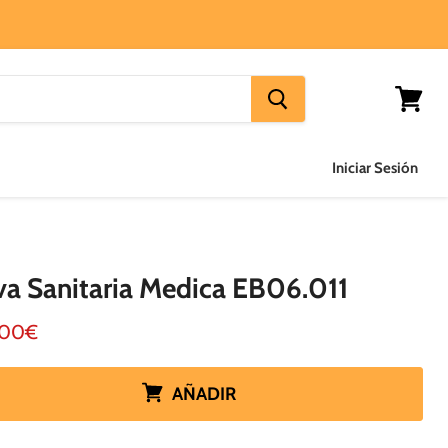
Ver
carrito
Iniciar Sesión
va Sanitaria Medica EB06.011
io actual
,00€
AÑADIR