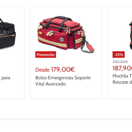
Promoción
-
25
%
Precio
250,00€
original
Precio
187,9
179,00€
Desde
actual
Mochila T
a para
Bolso Emergencias Soporte
Rescate 
Vital Avanzado