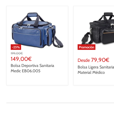
-
25
%
Promoción
Precio
199,00€
original
Precio
149,00€
79,90€
Desde
actual
Bolsa Deportiva Sanitaria
Bolsa Ligera Sanitari
Medic EB06.005
Material Médico