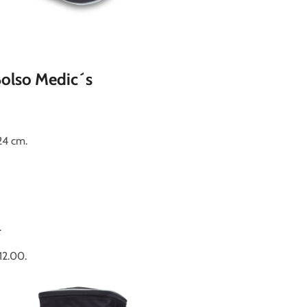
Bolso Medic´s
24 cm.
.
12.00.