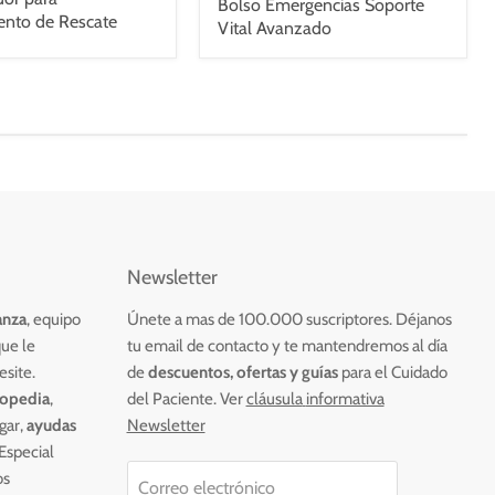
Bolso Emergencias Soporte
ento de Rescate
Vital Avanzado
Newsletter
anza
, equipo
Únete a mas de 100.000 suscriptores. Déjanos
ue le
tu email de contacto y te mantendremos al día
esite.
de
descuentos, ofertas
y guías
para el Cuidado
topedia
,
del Paciente.
Ver
cláusula
informativa
gar,
ayudas
Newsletter
 Especial
os
Correo electrónico