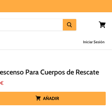
Ver
carrito
Iniciar Sesión
Descenso Para Cuerpos de Rescate
 actual
0€
AÑADIR