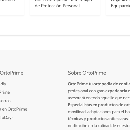
de Protección Personal
Equipami
OrtoPrime
Sobre OrtoPrime
dia
OrtoPrime tu ortopedia de confi
profesional con
gran
experiencia
q
Prime
asesorará en todo aquello que nec
sotros
Especialistas en productos de or
ia en OrtoPrime
movilidad, adaptaciones para el ho
rtoDays
técnicas
y
productos antiescaras
.
dedicación en la calidad de nuestr