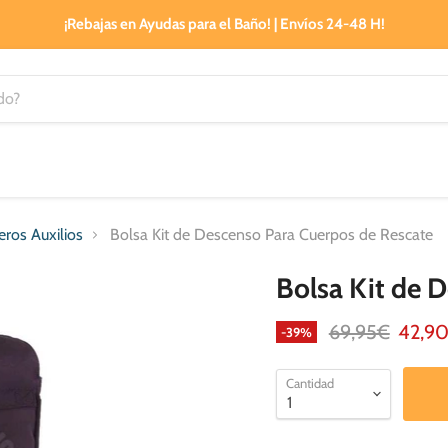
¡Rebajas en Ayudas para el Baño! | Envíos 24-48 H!
ros Auxilios
Bolsa Kit de Descenso Para Cuerpos de Rescate
Bolsa Kit de 
Precio original
Precio
69,95€
42,9
-
39
%
Cantidad