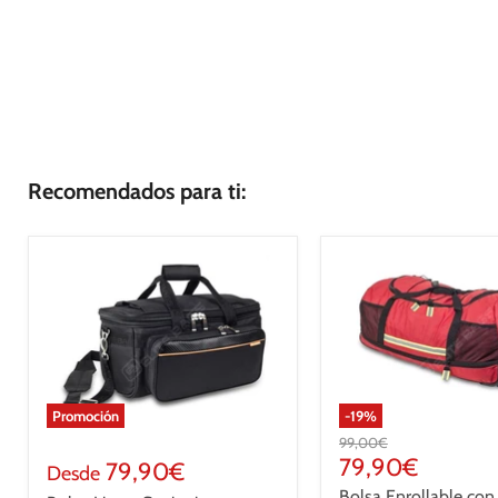
Recomendados para ti:
Promoción
-
19
%
Precio
99,00€
original
Precio
79,90€
79,90€
Desde
actual
Bolsa Enrollable co