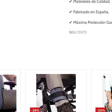
✔ Materiales de Calidad.
✔ Fabricado en España.
✔ Máxima Protección Gar
SKU:
10373
-
28
%
-
20
%