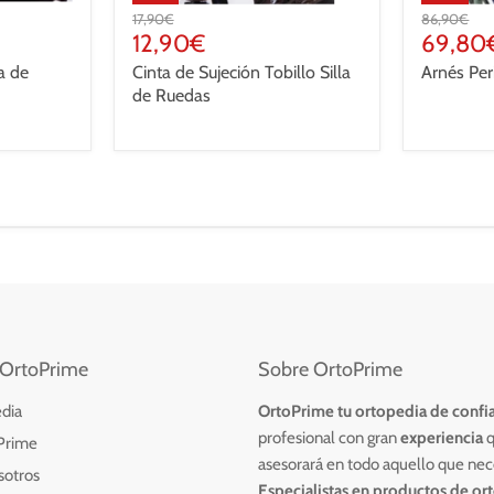
Precio
Precio
17,90€
86,90€
original
Precio
original
Precio
12,90€
69,80
actual
actual
a de
Cinta de Sujeción Tobillo Silla
Arnés Per
de Ruedas
OrtoPrime
Sobre OrtoPrime
dia
OrtoPrime tu ortopedia de confi
profesional con
gran
experiencia
q
Prime
asesorará en todo aquello que nec
sotros
Especialistas en productos de or