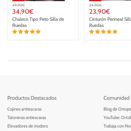
Precio
Precio
49,90€
34,90€
original
Precio
original
Precio
34,90€
23,90€
actual
actual
Chaleco Tipo Peto Silla de
Cinturón Perineal Sill
Ruedas
Ruedas
Productos Destacados
Comunidad 
Cojines antiescaras
Blog de Ortope
Taloneras antiescaras
YouTube: Orto
Elevadores de inodoro
Trabaja con No