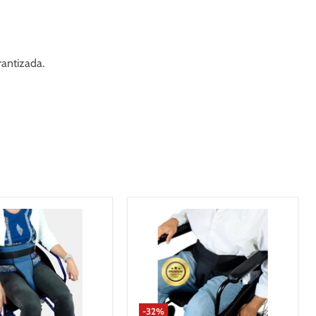
antizada.
-
32
%