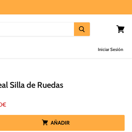
Ver
carrito
Iniciar Sesión
al Silla de Ruedas
o actual
0€
AÑADIR