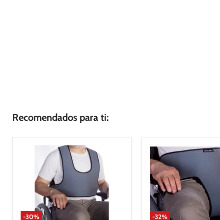
Recomendados para ti:
-
30
%
-
32
%