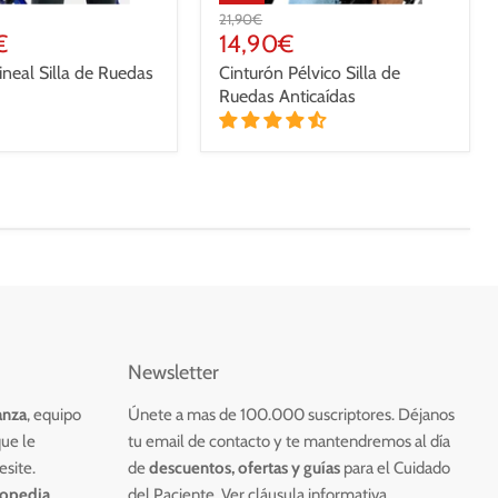
Precio
21,90€
original
Precio
€
14,90€
actual
ineal Silla de Ruedas
Cinturón Pélvico Silla de
Ruedas Anticaídas
Newsletter
anza
, equipo
Únete a mas de 100.000 suscriptores. Déjanos
ue le
tu email de contacto y te mantendremos al día
esite.
de
descuentos, ofertas
y guías
para el Cuidado
topedia
,
del Paciente.
Ver
cláusula
informativa