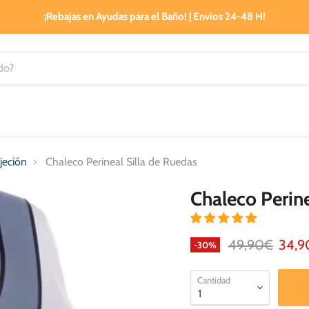
¡Rebajas en Ayudas para el Baño! | Envíos 24-48 H!
jeción
Chaleco Perineal Silla de Ruedas
Chaleco Perine
Precio original
Preci
49,90€
34,9
-
30
%
Cantidad