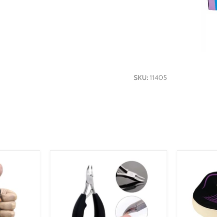
SKU:
11405