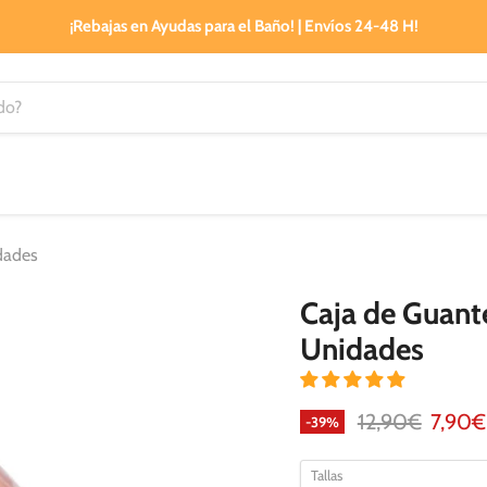
¡Rebajas en Ayudas para el Baño! | Envíos 24-48 H!
idades
Caja de Guante
Unidades
Precio original
Precio
12,90€
7,90€
-
39
%
Tallas